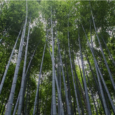
V E S T
M E A
F 