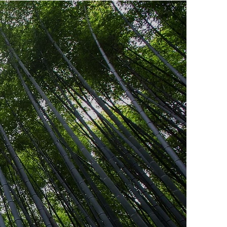
 N T
U N D