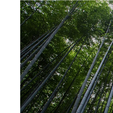
T H E
I N 