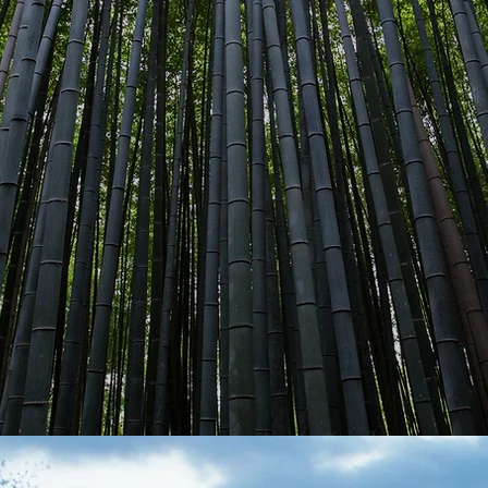
 E A N I N G F U L W A Y T O 